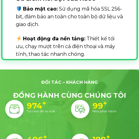
Bảo mật cao:
Sử dụng mã hóa SSL 256-
bit, đảm bảo an toàn cho toàn bộ dữ liệu và
giao dịch.
Hoạt động đa nền tảng:
Thiết kế tối
ưu, chạy mượt trên cả điện thoại và máy
tính, thao tác nhanh chóng.
Kho game đa dạng:
Tích hợp nhiều
hạng mục như thể thao, Live Casino, nổ hũ,
ĐỐI TÁC – KHÁCH HÀNG
bắn cá, đá gà… mang lại trải nghiệm phong
phú.
ĐỒNG HÀNH CÙNG CHÚNG TÔI
+
+
997
100
Nhiều ưu đãi hấp dẫn:
Thường xuyên
Trò chơi đã ra mắt
Nhà phát hành
triển khai khuyến mãi giá trị, tỷ lệ thưởng
cạnh tranh giúp tăng cơ hội nhận thưởng.
+
+