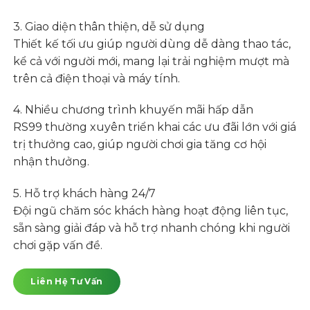
3. Giao diện thân thiện, dễ sử dụng
Thiết kế tối ưu giúp người dùng dễ dàng thao tác,
kể cả với người mới, mang lại trải nghiệm mượt mà
trên cả điện thoại và máy tính.
4. Nhiều chương trình khuyến mãi hấp dẫn
RS99 thường xuyên triển khai các ưu đãi lớn với giá
trị thưởng cao, giúp người chơi gia tăng cơ hội
nhận thưởng.
5. Hỗ trợ khách hàng 24/7
Đội ngũ chăm sóc khách hàng hoạt động liên tục,
sẵn sàng giải đáp và hỗ trợ nhanh chóng khi người
chơi gặp vấn đề.
Liên Hệ Tư Vấn