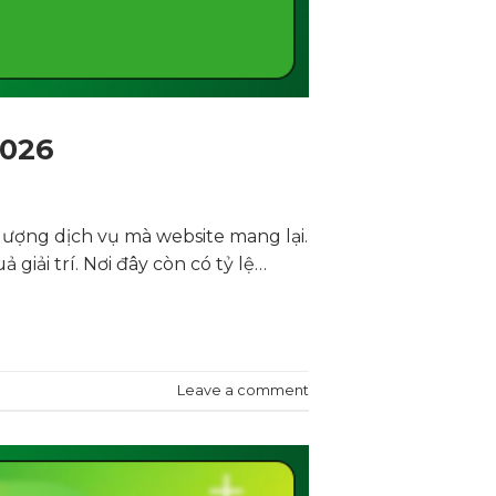
2026
lượng dịch vụ mà website mang lại.
giải trí. Nơi đây còn có tỷ lệ…
Leave a comment