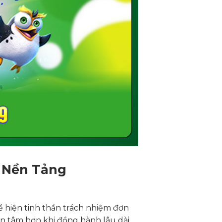
ừ Nền Tảng
ể hiện tinh thần trách nhiệm đơn
n tâm hơn khi đồng hành lâu dài.