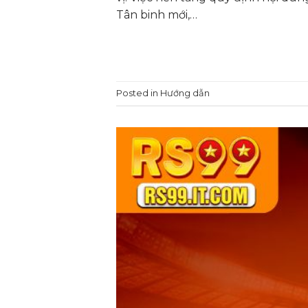
Tân binh mới,…
Posted in
Hướng dẫn