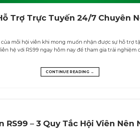
Hỗ Trợ Trực Tuyến 24/7 Chuyên 
u của mỗi hội viên khi mong muốn nhận được sự hỗ trợ 
y liên hệ với RS99 ngay hôm nay để tham gia trải nghiệ
CONTINUE READING
→
n RS99 – 3 Quy Tắc Hội Viên Nên