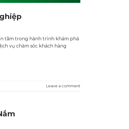
Nghiệp
tận tâm trong hành trình khám phá
m dịch vụ chăm sóc khách hàng
Leave a comment
 Nắm