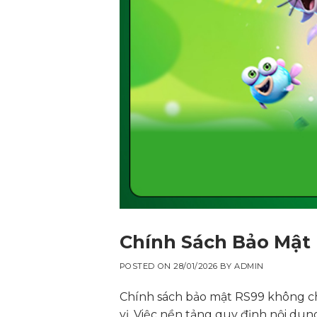
Chính Sách Bảo Mật
POSTED ON
28/01/2026
BY
ADMIN
Chính sách bảo mật RS99 không chỉ
vị. Việc nền tảng quy định nội du