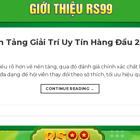
n Tảng Giải Trí Uy Tín Hàng Đầu 
iểu rõ hơn về nền tảng, qua đó đánh giá chính xác chất 
ạng để hội viên thay đổi theo sở thích, tối ưu hiệu quả 
CONTINUE READING
→