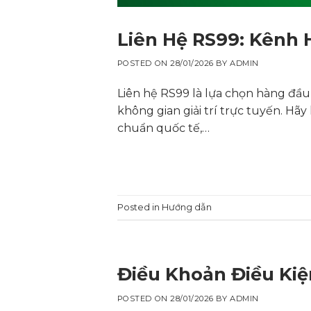
Liên Hệ RS99: Kênh 
POSTED ON
28/01/2026
BY
ADMIN
Liên hệ RS99 là lựa chọn hàng đầ
không gian giải trí trực tuyến. Hã
chuẩn quốc tế,…
Posted in
Hướng dẫn
Điều Khoản Điều Kiệ
POSTED ON
28/01/2026
BY
ADMIN