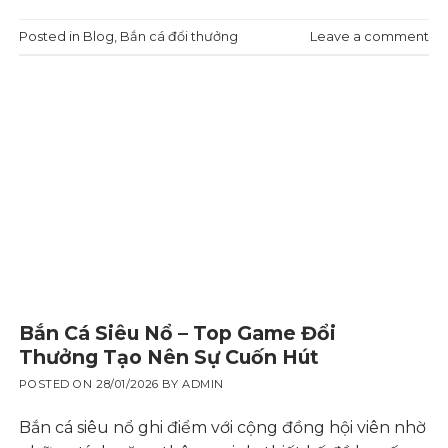
Posted in
Blog
,
Bắn cá đổi thưởng
Leave a comment
Bắn Cá Siêu Nổ – Top Game Đổi
Thưởng Tạo Nên Sự Cuốn Hút
POSTED ON
28/01/2026
BY
ADMIN
Bắn cá siêu nổ ghi điểm với cộng đồng hội viên nhờ