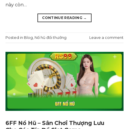
này còn…
CONTINUE READING
→
Posted in
Blog
,
Nổ hũ đổi thưởng
Leave a comment
6FF Nổ Hũ – Sân Chơi Thượng Lưu