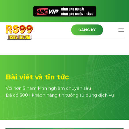
Skip
to
content
ĐĂNG KÝ
Bài viết và tin tức
Với hơn 5 năm kinh nghiệm chuyên sâu
Đã có 500+ khách hàng tin tưởng sử dụng dịch vụ