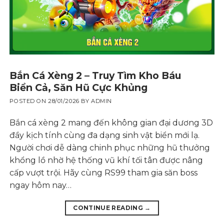
Bắn Cá Xèng 2 – Truy Tìm Kho Báu
Biển Cả, Săn Hũ Cực Khủng
POSTED ON
28/01/2026
BY
ADMIN
Bắn cá xèng 2 mang đến không gian đại dương 3D
đầy kịch tính cùng đa dạng sinh vật biển mới lạ.
Người chơi dễ dàng chinh phục những hũ thưởng
khổng lồ nhờ hệ thống vũ khí tối tân được nâng
cấp vượt trội. Hãy cùng RS99 tham gia săn boss
ngay hôm nay…
CONTINUE READING
→