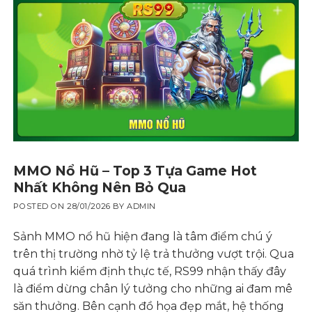
MMO Nổ Hũ – Top 3 Tựa Game Hot
Nhất Không Nên Bỏ Qua
POSTED ON
28/01/2026
BY
ADMIN
Sảnh MMO nổ hũ hiện đang là tâm điểm chú ý
trên thị trường nhờ tỷ lệ trả thưởng vượt trội. Qua
quá trình kiểm định thực tế, RS99 nhận thấy đây
là điểm dừng chân lý tưởng cho những ai đam mê
săn thưởng. Bên cạnh đồ họa đẹp mắt, hệ thống