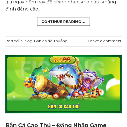
gia ngay hôm nay để chinh phục kho báu, khẳng
định đẳng cấp…
CONTINUE READING
→
Posted in
Blog
,
Bắn cá đổi thưởng
Leave a comment
Bắn Cá Cao Thủ – Đăng Nhập Game