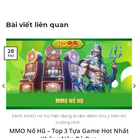
Bài viết liên quan
28
Th1
Sảnh MMO nổ hũ hiện đang là tâm điểm chú ý trên thị
trường nhờ...
MMO Nổ Hũ – Top 3 Tựa Game Hot Nhất