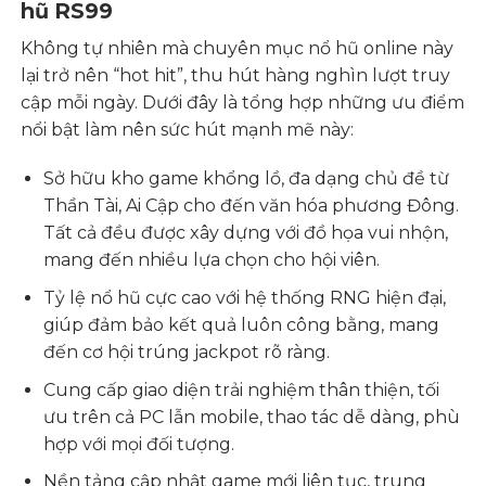
hũ RS99
Không tự nhiên mà chuyên mục nổ hũ online này
lại trở nên “hot hit”, thu hút hàng nghìn lượt truy
cập mỗi ngày. Dưới đây là tổng hợp những ưu điểm
nổi bật làm nên sức hút mạnh mẽ này:
Sở hữu kho game khổng lồ, đa dạng chủ đề từ
Thần Tài, Ai Cập cho đến văn hóa phương Đông.
Tất cả đều được xây dựng với đồ họa vui nhộn,
mang đến nhiều lựa chọn cho hội viên.
Tỷ lệ nổ hũ cực cao với hệ thống RNG hiện đại,
giúp đảm bảo kết quả luôn công bằng, mang
đến cơ hội trúng jackpot rõ ràng.
Cung cấp giao diện trải nghiệm thân thiện, tối
ưu trên cả PC lẫn mobile, thao tác dễ dàng, phù
hợp với mọi đối tượng.
Nền tảng cập nhật game mới liên tục, trung