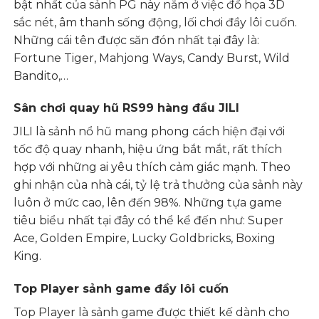
bật nhất của sảnh PG này nằm ở việc đồ họa 3D
sắc nét, âm thanh sống động, lối chơi đầy lôi cuốn.
Những cái tên được săn đón nhất tại đây là:
Fortune Tiger, Mahjong Ways, Candy Burst, Wild
Bandito,…
Sân chơi quay hũ RS99 hàng đầu JILI
JILI là sảnh nổ hũ mang phong cách hiện đại với
tốc độ quay nhanh, hiệu ứng bắt mắt, rất thích
hợp với những ai yêu thích cảm giác mạnh. Theo
ghi nhận của nhà cái, tỷ lệ trả thưởng của sảnh này
luôn ở mức cao, lên đến 98%. Những tựa game
tiêu biểu nhất tại đây có thể kể đến như: Super
Ace, Golden Empire, Lucky Goldbricks, Boxing
King.
Top Player sảnh game đầy lôi cuốn
Top Player là sảnh game được thiết kế dành cho