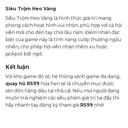
Siêu Trộm Heo Vàng
Siêu Trộm Heo Vàng là hình thức giải trí mang
phong cách hoạt hình vui nhộn, phù hợp với cả hội
viên mới cho đến tay chơi lâu năm. Điểm nhấn đặc
biệt của game này là tính năng cướp thưởng ngẫu
nhiên, cho phép hội viên nhận thêm xu hoặc
jackpot bất ngờ.
Kết luận
Với kho game đồ sộ, hệ thống sảnh game đa dạng,
quay hũ RS99
hứa hẹn sẽ là chuyên mục được
săn đón hàng đầu tại nhà cái. Nếu mọi người đang
muốn trải nghiệm các siêu phẩm giải trí tại đây thì
hãy nhanh tay đăng ký tham gia
RS99
nhé!