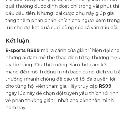
quả thường được định đoạt chỉ trong vài phút thi
đấu đầu tiên. Những loại cược phụ này giúp gia
tăng thêm phần phấn khích cho người xem trong
lúc chờ đợi kết quả cuối cùng của cả ván đấu dài.
Kết luận
E-sports RS99
mở ra cánh cửa giải trí hiện đại cho
những ai đam mê thể thao điện tử tại thương hiệu
uy tín hàng đầu thị trường. Sân chơi cam kết
mang đến môi trường minh bạch cùng dịch vụ trả
thưởng nhanh chóng để bảo vệ tối đa quyền lợi
cho từng hội viên tham gia. Hãy truy cập
RS99
ngay lúc này để chọn đội tuyển yêu thích rồi rinh
về phần thưởng giá trị nhất cho bản thân mình
hôm nay.