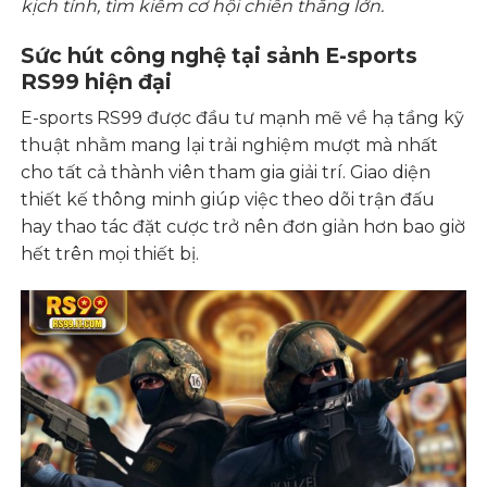
kịch tính, tìm kiếm cơ hội chiến thắng lớn.
Sức hút công nghệ tại sảnh E-sports
RS99 hiện đại
E-sports RS99 được đầu tư mạnh mẽ về hạ tầng kỹ
thuật nhằm mang lại trải nghiệm mượt mà nhất
cho tất cả thành viên tham gia giải trí. Giao diện
thiết kế thông minh giúp việc theo dõi trận đấu
hay thao tác đặt cược trở nên đơn giản hơn bao giờ
hết trên mọi thiết bị.