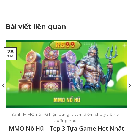
Bài viết liên quan
28
Th1
Sảnh MMO nổ hũ hiện đang là tâm điểm chú ý trên thị
trường nhờ...
MMO Nổ Hũ – Top 3 Tựa Game Hot Nhất