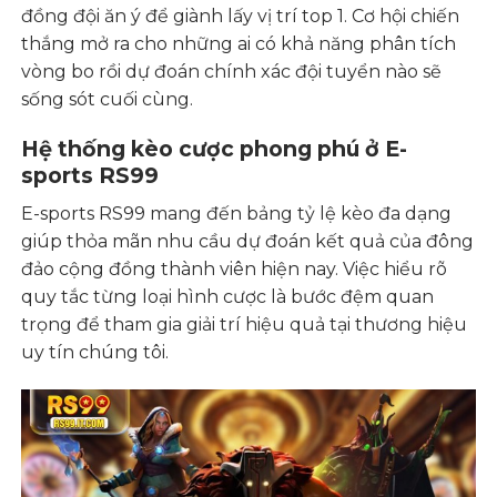
đồng đội ăn ý để giành lấy vị trí top 1. Cơ hội chiến
thắng mở ra cho những ai có khả năng phân tích
vòng bo rồi dự đoán chính xác đội tuyển nào sẽ
sống sót cuối cùng.
Hệ thống kèo cược phong phú ở E-
sports RS99
E-sports RS99 mang đến bảng tỷ lệ kèo đa dạng
giúp thỏa mãn nhu cầu dự đoán kết quả của đông
đảo cộng đồng thành viên hiện nay. Việc hiểu rõ
quy tắc từng loại hình cược là bước đệm quan
trọng để tham gia giải trí hiệu quả tại thương hiệu
uy tín chúng tôi.