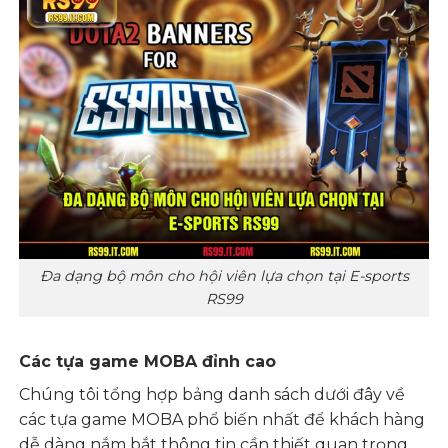
Đa dạng bộ môn cho hội viên lựa chọn tại E-sports
RS99
Các tựa game MOBA đỉnh cao
Chúng tôi tổng hợp bảng danh sách dưới đây về
các tựa game MOBA phổ biến nhất để khách hàng
dễ dàng nắm bắt thông tin cần thiết quan trọng.