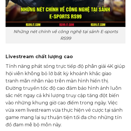
Những nét chính về công nghệ tại sảnh E-sports
RS99
Livestream chất lượng cao
Tính năng phát sóng trực tiếp độ phân giải 4K giúp
hội viên không bỏ lỡ bất kỳ khoảnh khắc giao
tranh mãn nhãn nào trên màn hình hiển thị.
Đường truyền tốc độ cao đảm bảo hình ảnh luôn
sắc nét ngay cả khi lượng truy cập tăng đột biến
vào những khung giờ cao điểm trong ngày. Việc
vừa xem livestream vừa thực hiện vé cược tại sảnh
game mang lại sự thuận tiện tối đa cho những tín
đồ đam mê bộ môn này.